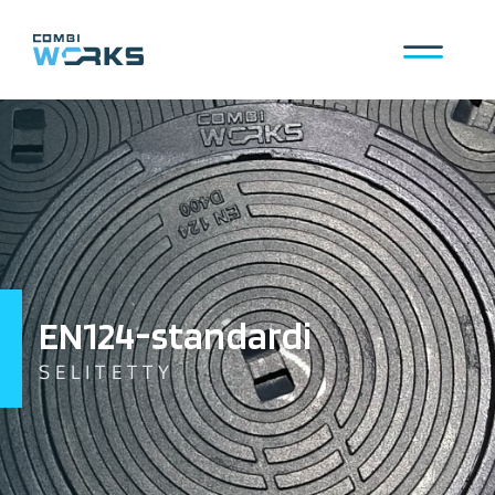
Siirry
sisältöön
Valikko
EN124-standardi
SELITETTY