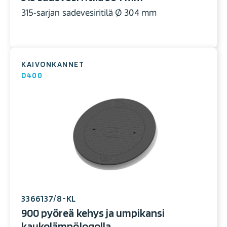
315-sarjan sadevesiritilä Ø 304 mm
KAIVONKANNET
D400
3366137/8-KL
900 pyöreä kehys ja umpikansi
kaukolämpölogolla