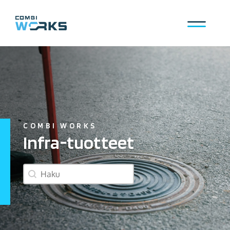
Siirry
sisältöön
Valikko
COMBI WORKS
Infra-tuotteet
product search box
Search content