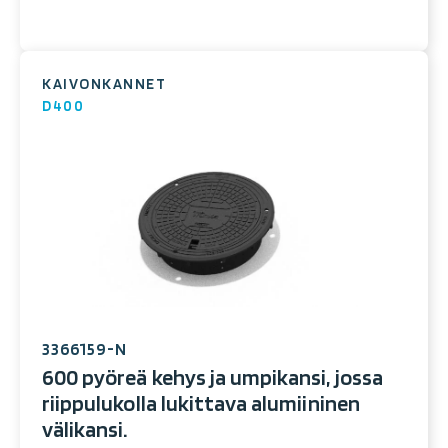
KAIVONKANNET
D400
3366159-N
600 pyöreä kehys ja umpikansi, jossa
riippulukolla lukittava alumiininen
välikansi.