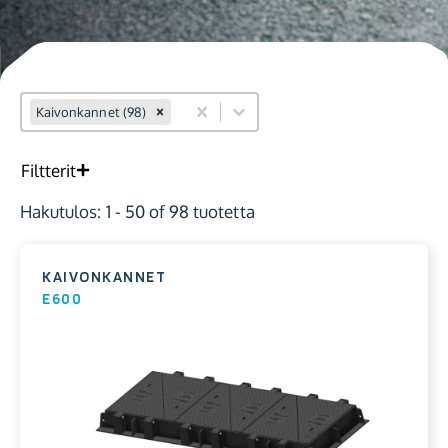
Product range dropdown
Select content
Kaivonkannet (98)
Select content
Filtterit
Hakutulos: 1 - 50 of 98 tuotetta
KAIVONKANNET
E600