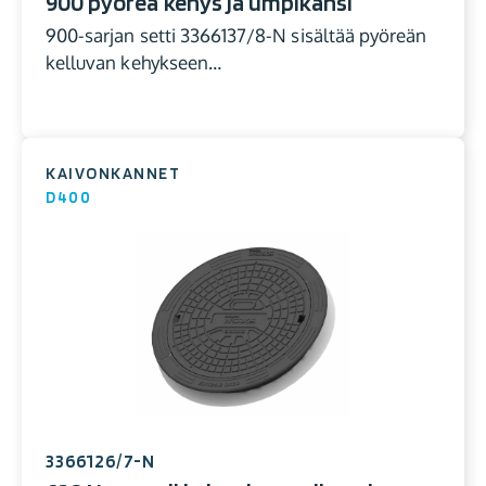
900 pyöreä kehys ja umpikansi
900-sarjan setti 3366137/8-N sisältää pyöreän
kelluvan kehykseen…
KAIVONKANNET
D400
3366126/7-N