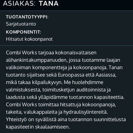
ASIAKAS:
TANA
TUOTANTOTYYPPI:
Sarjatuotanto
KOMPONENTIT:
Hitsatut kokoonpanot
Combi Works tarjoaa kokonaisvaltaisen
alihankintakumppanuuden, jossa tuotamme laajan
valikoiman komponentteja ja kokoonpanoja. Tanan
tuotanto sijaitsee sekä Euroopassa että Aasiassa,
mikä takaa kilpailukyvyn. Me huolehdimme
valmistuksesta, toimitusketjun auditoinnista ja
laadusta sekä ylläpidämme tuotannon kapasiteettia.
Combi Works toimittaa hitsattuja kokoonpanoja,
takeita, valukappaleita ja hydraulisylintereitä.
Yhteistyö on syvällistä aina tuotannon suunnittelusta
kapasiteetin skaalaamiseen.