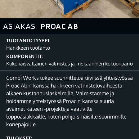
ASIAKAS:
PROAC AB
TUOTANTOTYYPPI:
Hankkeen tuotanto
KOMPONENTIT:
Kokonaisvaltainen valmistus ja mekaaninen kokoonpano
Combi Works tukee suunnittelua tiiviissä yhteistyössä
Proac Ab:n kanssa hankkeen valmisteluvaiheesta
alkaen kustannuslaskelmilla. Valmistamme ja
hoidamme yhteistyössä Proacin kanssa suuria
avaimet käteen -projekteja vaativille
loppuasiakkaille, kuten pohjoismaisille suurimmille
konepajoille.
TULOKSET: