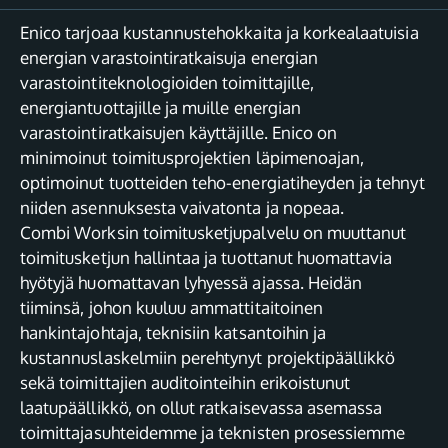
Enico tarjoaa kustannustehokkaita ja korkealaatuisia
energian varastointiratkaisuja energian
varastointiteknologioiden toimittajille,
energiantuottajille ja muille energian
varastointiratkaisujen käyttäjille. Enico on
minimoinut toimitusprojektien läpimenoajan,
optimoinut tuotteiden teho-energiatiheyden ja tehnyt
niiden asennuksesta vaivatonta ja nopeaa.
Combi Worksin toimitusketjupalvelu on muuttanut
toimitusketjun hallintaa ja tuottanut huomattavia
hyötyjä huomattavan lyhyessä ajassa. Heidän
tiiminsä, johon kuuluu ammattitaitoinen
hankintajohtaja, teknisiin katsantoihin ja
kustannuslaskelmiin perehtynyt projektipäällikkö
sekä toimittajien auditointeihin erikoistunut
laatupäällikkö, on ollut ratkaisevassa asemassa
toimittajasuhteidemme ja teknisten prosessiemme