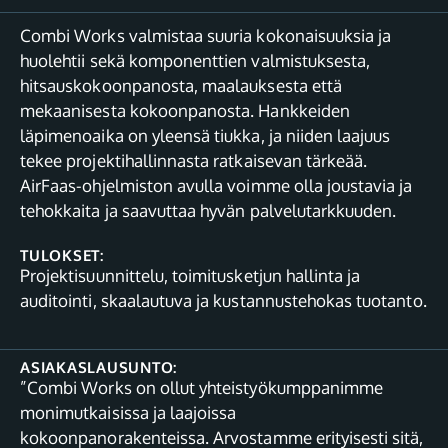
Combi Works valmistaa suuria kokonaisuuksia ja
huolehtii sekä komponenttien valmistuksesta,
hitsauskokoonpanosta, maalauksesta että
mekaanisesta kokoonpanosta. Hankkeiden
läpimenoaika on yleensä tiukka, ja niiden laajuus
tekee projektihallinnasta ratkaisevan tärkeää.
AirFaas-ohjelmiston avulla voimme olla joustavia ja
tehokkaita ja saavuttaa hyvän palvelutarkkuuden.
TULOKSET:
Projektisuunnittelu, toimitusketjun hallinta ja
auditointi, skaalautuva ja kustannustehokas tuotanto.
ASIAKASLAUSUNTO:
”Combi Works on ollut yhteistyökumppanimme
monimutkaisissa ja laajoissa
kokoonpanorakenteissa. Arvostamme erityisesti sitä,