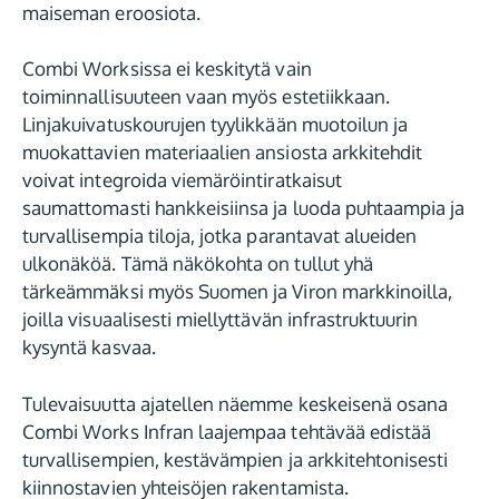
maiseman eroosiota.
Combi Worksissa ei keskitytä vain
toiminnallisuuteen vaan myös estetiikkaan.
Linjakuivatuskourujen tyylikkään muotoilun ja
muokattavien materiaalien ansiosta arkkitehdit
voivat integroida viemäröintiratkaisut
saumattomasti hankkeisiinsa ja luoda puhtaampia ja
turvallisempia tiloja, jotka parantavat alueiden
ulkonäköä. Tämä näkökohta on tullut yhä
tärkeämmäksi myös Suomen ja Viron markkinoilla,
joilla visuaalisesti miellyttävän infrastruktuurin
kysyntä kasvaa.
Tulevaisuutta ajatellen näemme keskeisenä osana
Combi Works Infran laajempaa tehtävää edistää
turvallisempien, kestävämpien ja arkkitehtonisesti
kiinnostavien yhteisöjen rakentamista.