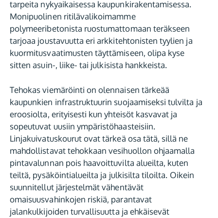
tarpeita nykyaikaisessa kaupunkirakentamisessa.
Monipuolinen ritilävalikoimamme
polymeeribetonista ruostumattomaan teräkseen
tarjoaa joustavuutta eri arkkitehtonisten tyylien ja
kuormitusvaatimusten täyttämiseen, olipa kyse
sitten asuin-, liike- tai julkisista hankkeista.
Tehokas viemäröinti on olennaisen tärkeää
kaupunkien infrastruktuurin suojaamiseksi tulvilta ja
eroosiolta, erityisesti kun yhteisöt kasvavat ja
sopeutuvat uusiin ympäristöhaasteisiin.
Linjakuivatuskourut ovat tärkeä osa tätä, sillä ne
mahdollistavat tehokkaan vesihuollon ohjaamalla
pintavalunnan pois haavoittuvilta alueilta, kuten
teiltä, pysäköintialueilta ja julkisilta tiloilta. Oikein
suunnitellut järjestelmät vähentävät
omaisuusvahinkojen riskiä, parantavat
jalankulkijoiden turvallisuutta ja ehkäisevät