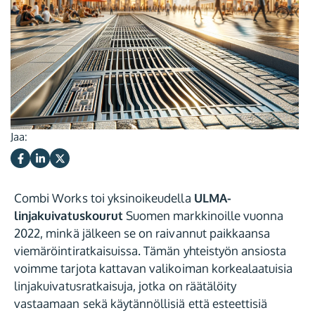
Jaa:
Combi Works toi yksinoikeudella
ULMA-
linjakuivatuskourut
Suomen markkinoille vuonna
2022, minkä jälkeen se on raivannut paikkaansa
viemäröintiratkaisuissa. Tämän yhteistyön ansiosta
voimme tarjota kattavan valikoiman korkealaatuisia
linjakuivatusratkaisuja, jotka on räätälöity
vastaamaan sekä käytännöllisiä että esteettisiä