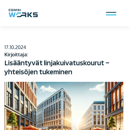
Siirry
sisältöön
Valikko
17.10.2024
Kirjoittaja:
Lisääntyvät linjakuivatuskourut –
yhteisöjen tukeminen