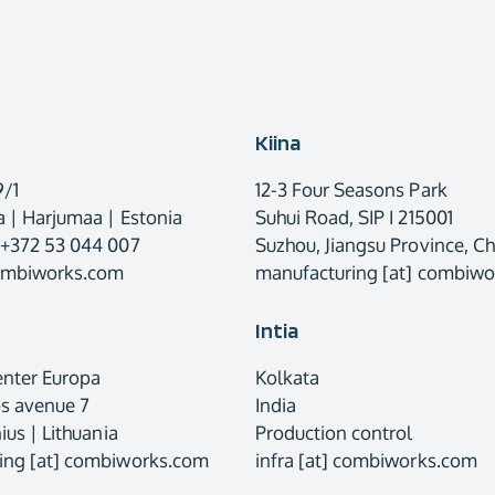
Kiina
9/1
12-3 Four Seasons Park
 | Harjumaa | Estonia
Suhui Road, SIP I 215001
 +372 53 044 007
Suzhou, Jiangsu Province, Ch
combiworks.com
manufacturing [at] combiw
Intia
enter Europa
Kolkata
os avenue 7
India
ius | Lithuania
Production control
ing [at] combiworks.com
infra [at] combiworks.com