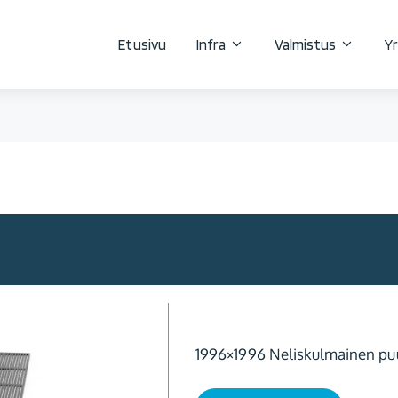
Etusivu
Infra
Valmistus
Yr
1996×1996 Neliskulmainen puun