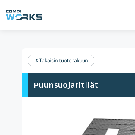
Siirry
sisältöön
Takaisin tuotehakuun
Puunsuojaritilät