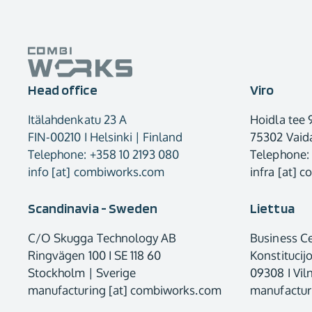
Head office
Viro
Itälahdenkatu 23 A
Hoidla tee 
FIN-00210 I Helsinki | Finland
75302 Vaida
Telephone: +358 10 2193 080
Telephone:
info [at] combiworks.com
infra [at] 
Scandinavia - Sweden
Liettua
C/O Skugga Technology AB
Business C
Ringvägen 100 I SE 118 60
Konstitucij
Stockholm | Sverige
09308 I Viln
manufacturing [at] combiworks.com
manufactur