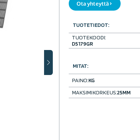
Ota yhteyttä
TUOTETIEDOT:
TUOTEKOODI:
D5179GR
MITAT:
PAINO:
KG
MAKSIMIKORKEUS:
25
MM