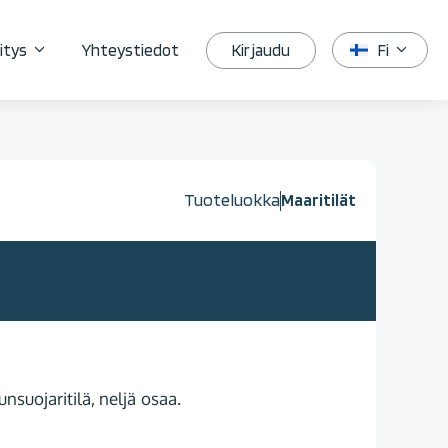
Kirjaudu
itys
Yhteystiedot
Fi
Tuoteluokka
Maaritilät
suojaritilä, neljä osaa.