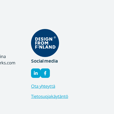
ina
Social media
orks.com
Ota yhteyttä
Tietosuojakäytäntö