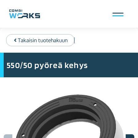
Siirry
sisältöön
Valikko
Takaisin tuotehakuun
550/50 pyöreä kehys