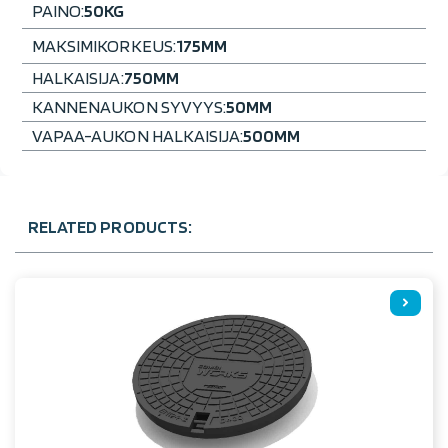
PAINO:
50
KG
MAKSIMIKORKEUS:
175
MM
HALKAISIJA:
750
MM
KANNENAUKON SYVYYS:
50
MM
VAPAA-AUKON HALKAISIJA:
500
MM
RELATED PRODUCTS: