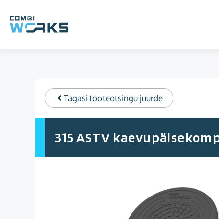
Skip
to
content
Tagasi tooteotsingu juurde
315 ASTV kaevupäisekomp