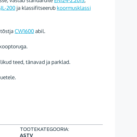
se, vastab standardile
EN124-2:2015
,
JL-200
ja klassifitseerub
koormusklassi
 tõstja
CW1600
abil.
kooptoruga.
likud teed, tänavad ja parklad.
uetele.
TOOTEKATEGOORIA:
ASTV