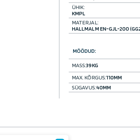
ÜHIK:
KMPL
MATERJAL:
HALLMALM EN-GJL-200 (GG
MÕÕDUD:
MASS:
39
KG
MAX. KÕRGUS:
110
MM
SÜGAVUS:
40
MM