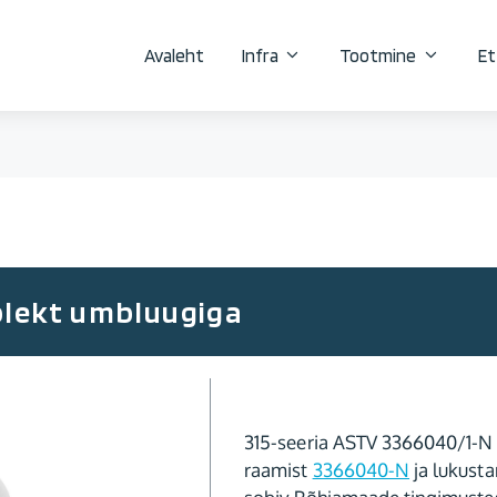
Avaleht
Infra
Tootmine
Et
lekt umbluugiga
315-seeria ASTV 3366040/1-N
raamist
3366040-N
ja lukust