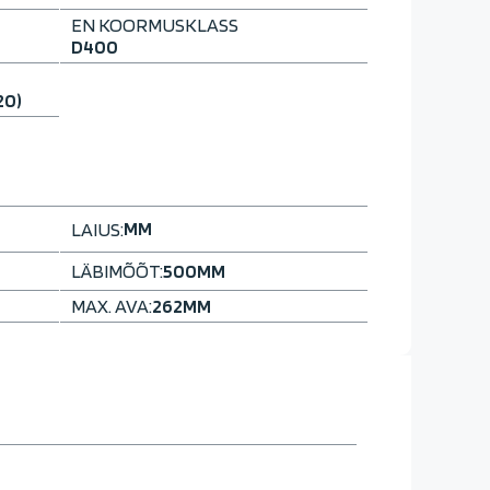
EN KOORMUSKLASS
D400
20)
MM
LAIUS:
LÄBIMÕÕT:
500
MM
MAX. AVA:
262
MM