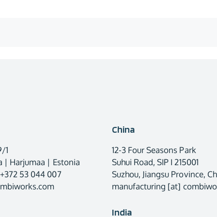
China
9/1
12-3 Four Seasons Park
 | Harjumaa | Estonia
Suhui Road, SIP I 215001
 +372 53 044 007
Suzhou, Jiangsu Province, Ch
combiworks.com
manufacturing [at] combiw
India