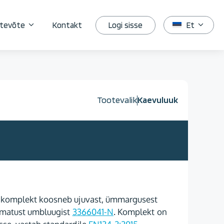
Logi sisse
tevõte
Kontakt
Et
Tootevalik
Kaevuluuk
 komplekt koosneb ujuvast, ümmargusest
amatust umbluugist
3366041-N
. Komplekt on