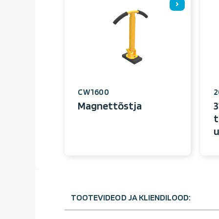
CW1600
2
Magnettõstja
3
t
u
TOOTEVIDEOD JA KLIENDILOOD: