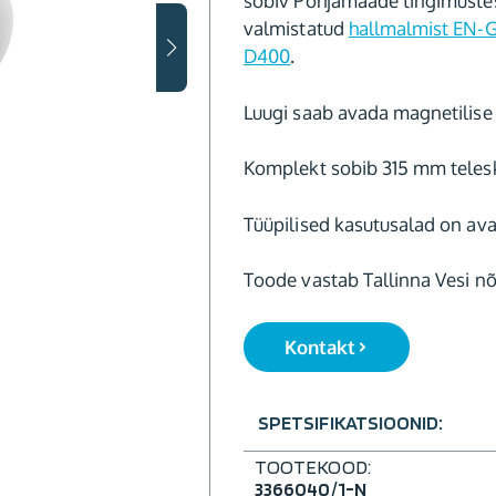
sobiv Põhjamaade tingimustes
valmistatud
hallmalmist EN-G
D400
.
Luugi saab avada magnetilise
Komplekt sobib 315 mm teles
Tüüpilised kasutusalad on ava
Toode vastab Tallinna Vesi nõ
Kontakt
SPETSIFIKATSIOONID:
TOOTEKOOD:
3366040/1-N