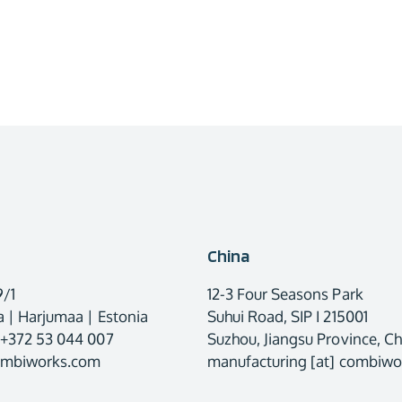
China
9/1
12-3 Four Seasons Park
 | Harjumaa | Estonia
Suhui Road, SIP I 215001
 +372 53 044 007
Suzhou, Jiangsu Province, Ch
combiworks.com
manufacturing [at] combiw