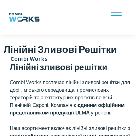
Перейти
до
Меню
вмісту
Лінійні Зливові Решітки
Combi Works
Лінійні зливові решітки
Combi Works постачає лінійні зливові решітки для
доріг, міського середовища, промислових
територій та архітектурних проєктів по всій
Північній Європі. Компанія є
єдиним офіційним
представником продукції ULMA
у регіоні.
Наш асортимент включає лінійні зливові решітки з
полімербетону, нержавіючої сталі, оцинкованої