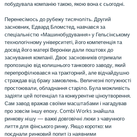
побудувала компанію такою, якою вона є сьогодні.
Перенесімось до рубежу тисячоліть. Другий
засновник, Едвард Бломстед, навчався за
спеціальністю «Машинобудування» у Гельсінському
технологічному університеті, його компетенція та
досвід його матері Вероніки дали поштовх до
заснування компанії. Двоє засновників отримали
пропозицію від колишнього танкового заводу, який
перепрофілювався на тракторний, але відчайдушно
страждав від браку замовлень. Величезні потужності
простоювали, обладнання старіло. Була можливість
задіяти цей потенціал та конкурентне ціноутворення.
Сам завод вражав своїми масштабами і нагадував
про зовсім іншу епоху. Combi Works знайшла
ринкову нішу — важкі довговічні люки з чавунного
лиття для фінського ринку. Якщо коротко: ми
поєднали ринковий попит із наявними