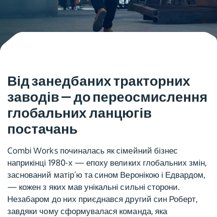
Від занедбаних тракторних
заводів — до переосмислення
глобальних ланцюгів
постачань
Combi Works починалась як сімейний бізнес
наприкінці 1980-х — епоху великих глобальних змін,
заснований матір’ю та сином Веронікою і Едвардом,
— кожен з яких мав унікальні сильні сторони.
Незабаром до них приєднався другий син Роберт,
завдяки чому сформувалася команда, яка