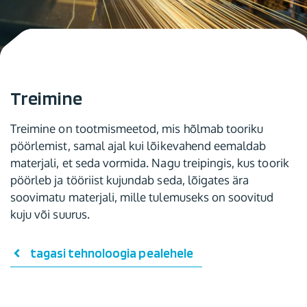
Treimine
Treimine on tootmismeetod, mis hõlmab tooriku
pöörlemist, samal ajal kui lõikevahend eemaldab
materjali, et seda vormida. Nagu treipingis, kus toorik
pöörleb ja tööriist kujundab seda, lõigates ära
soovimatu materjali, mille tulemuseks on soovitud
kuju või suurus.
tagasi tehnoloogia pealehele