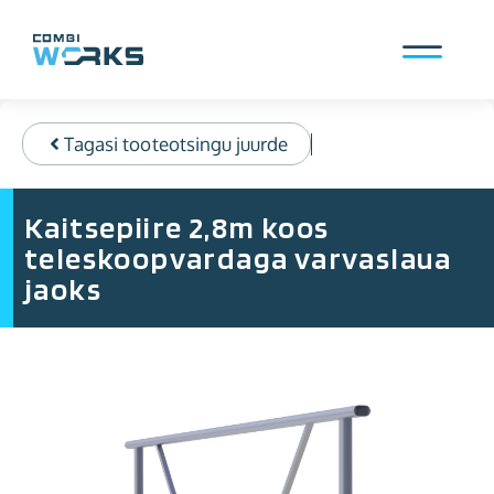
Skip
to
content
Menu
Tagasi tooteotsingu juurde
Kaitsepiire 2,8m koos
teleskoopvardaga varvaslaua
jaoks